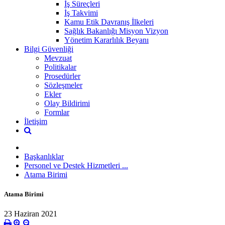
İş Süreçleri
İş Takvimi
Kamu Etik Davranış İlkeleri
Sağlık Bakanlığı Misyon Vizyon
Yönetim Kararlılık Beyanı
Bilgi Güvenliği
Mevzuat
Politikalar
Prosedürler
Sözleşmeler
Ekler
Olay Bildirimi
Formlar
İletişim
Başkanlıklar
Personel ve Destek Hizmetleri ...
Atama Birimi
Atama Birimi
23 Haziran 2021