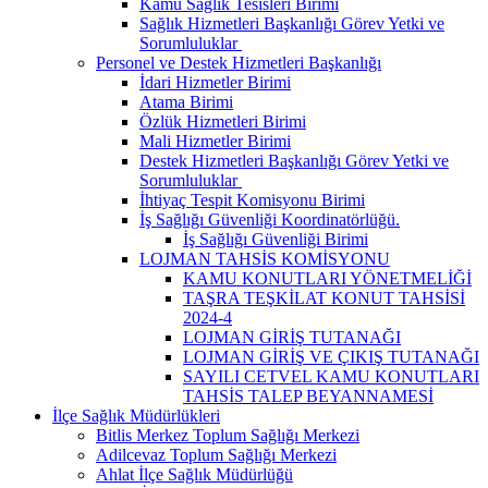
Kamu Sağlık Tesisleri Birimi
Sağlık Hizmetleri Başkanlığı Görev Yetki ve
Sorumluluklar ​
Personel ve Destek Hizmetleri Başkanlığı
İdari Hizmetler Birimi
Atama Birimi
Özlük Hizmetleri Birimi
Mali Hizmetler Birimi
Destek Hizmetleri Başkanlığı Görev Yetki ve
Sorumluluklar ​
İhtiyaç Tespit Komisyonu Birimi
İş Sağlığı Güvenliği Koordinatörlüğü.
İş Sağlığı Güvenliği Birimi
LOJMAN TAHSİS KOMİSYONU
KAMU KONUTLARI YÖNETMELİĞİ
TAŞRA TEŞKİLAT KONUT TAHSİSİ
2024-4
LOJMAN GİRİŞ TUTANAĞI
LOJMAN GİRİŞ VE ÇIKIŞ TUTANAĞI
SAYILI CETVEL KAMU KONUTLARI
TAHSİS TALEP BEYANNAMESİ
İlçe Sağlık Müdürlükleri
Bitlis Merkez Toplum Sağlığı Merkezi
Adilcevaz Toplum Sağlığı Merkezi
Ahlat İlçe Sağlık Müdürlüğü