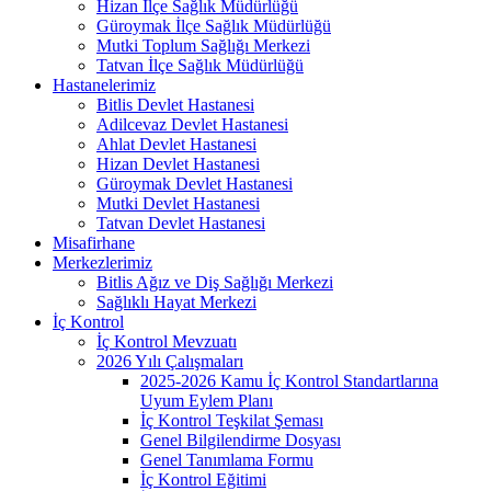
Hizan İlçe Sağlık Müdürlüğü
Güroymak İlçe Sağlık Müdürlüğü
Mutki Toplum Sağlığı Merkezi
Tatvan İlçe Sağlık Müdürlüğü
Hastanelerimiz
Bitlis Devlet Hastanesi
Adilcevaz Devlet Hastanesi
Ahlat Devlet Hastanesi
Hizan Devlet Hastanesi
Güroymak Devlet Hastanesi
Mutki Devlet Hastanesi
Tatvan Devlet Hastanesi
Misafirhane
Merkezlerimiz
Bitlis Ağız ve Diş Sağlığı Merkezi
Sağlıklı Hayat Merkezi
İç Kontrol
İç Kontrol Mevzuatı
2026 Yılı Çalışmaları
2025-2026 Kamu İç Kontrol Standartlarına
Uyum Eylem Planı
İç Kontrol Teşkilat Şeması
Genel Bilgilendirme Dosyası
Genel Tanımlama Formu
İç Kontrol Eğitimi