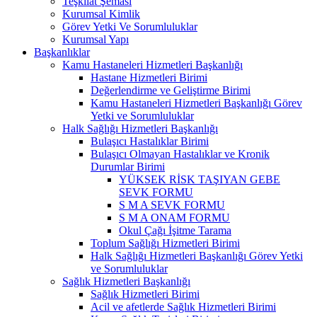
Teşkilat Şeması
Kurumsal Kimlik
Görev Yetki Ve Sorumluluklar
Kurumsal Yapı
Başkanlıklar
Kamu Hastaneleri Hizmetleri Başkanlığı
Hastane Hizmetleri Birimi
Değerlendirme ve Geliştirme Birimi
Kamu Hastaneleri Hizmetleri Başkanlığı Görev
Yetki ve Sorumluluklar
Halk Sağlığı Hizmetleri Başkanlığı
Bulaşıcı Hastalıklar Birimi
Bulaşıcı Olmayan Hastalıklar ve Kronik
Durumlar Birimi
YÜKSEK RİSK TAŞIYAN GEBE
SEVK FORMU
S M A SEVK FORMU
S M A ONAM FORMU
Okul Çağı İşitme Tarama
Toplum Sağlığı Hizmetleri Birimi
Halk Sağlığı Hizmetleri Başkanlığı Görev Yetki
ve Sorumluluklar
Sağlık Hizmetleri Başkanlığı
Sağlık Hizmetleri Birimi
Acil ve afetlerde Sağlık Hizmetleri Birimi